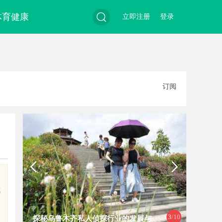
体育健康
立即注册
登录
搜
订阅
索
成
4
/10
探秘乌鲁木齐私人侦探行业的发展与
深度解析南昌私家