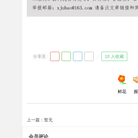
分享至 :
10 人收藏
鲜花
握
上一篇：暂无
会员评论