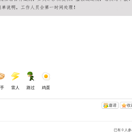
手
雷人
路过
鸡蛋
邀请
收
已有 0 人