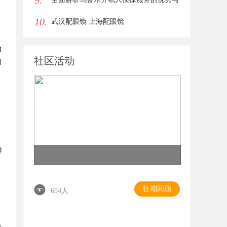
9.
10.
应用
武汉配眼镜 上海配眼镜
力
社区活动
的
排
往期回顾
654人
吸