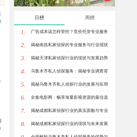
服务优势
应用现状
这
日榜
周榜
业
1.
广告成本该怎样管控？竞价托管专业服务
2.
商俐麸科技
揭秘南昌私家侦探的专业服务与行业现状
3.
全面解析
揭秘天津私家侦探行业的现状与发展趋势
4.
乌鲁木齐私人侦探服务：揭秘专业调查背
行
5.
后的故事与应用
揭秘乌鲁木齐私人侦探行业的发展与应用
6.
前景
全集电影网：畅享海量影视资源的最佳选
7.
择
揭秘成都私家侦探行业的真实面貌与专业
制
8.
服务
揭秘成都私家侦探行业的现状与未来发展
力
趋势
全面解析乌鲁木齐私人侦探服务的优势与