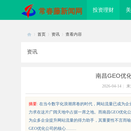
投资理财
美
常春藤新闻网
首页
资讯
查看内容
资讯
Di
›
›
›
南昌GEO优
2026-04-14
|
来
摘要
: 在当今数字化浪潮席卷的时代，网站流量已成为
力求在这片广阔天地中占据一席之地。而南昌GEO优化
sc
为众多企业提升网站流量的得力助手，其重要性不言而喻
GEO优化公司的核心.........
海配眼镜
武汉配眼镜 上海配眼镜