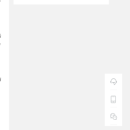
括
具
与
，