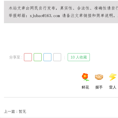
Bo
分享至 :
10 人收藏
ar
鲜花
握手
雷人
上一篇：暂无