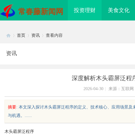
投资理财
美食文化
常春藤新闻网
首页
资讯
查看内容
资讯
Di
›
›
›
深度解析木头霸屏泛程
2026-04-30
|
来源：互联网
摘要
: 本文深入探讨木头霸屏泛程序的定义、技术核心、应用场景
与机遇。......
sc
木头霸屏泛程序
际医疗实验室，标准化研
武汉配眼镜 上海配眼镜