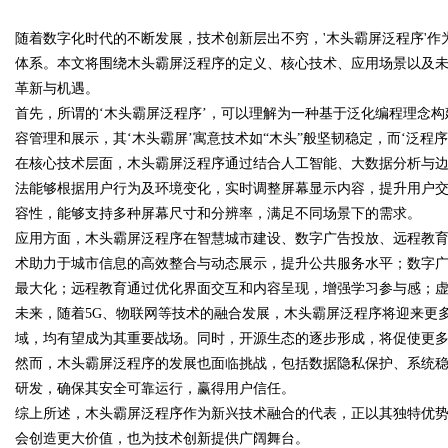
随着数字化时代的不断发展，技术创新层出不穷，'木头霸屏泛程序'
体系。本文将围绕木头霸屏泛程序的定义、核心技术、应用场景以及
革新与机遇。
首先，所谓的‘木头霸屏泛程序’，可以理解为一种基于泛化编程理念
容管理和展示，其‘木头霸屏’寓意技术如“木头”般坚韧稳定，而‘泛程
uz
在核心技术层面，木头霸屏泛程序通过结合人工智能、大数据分析与
法能够根据用户行为及环境变化，实时调整屏幕显示内容，提升用户
容性，能够支持多种屏幕尺寸和分辨率，满足不同场景下的需求。
应用方面，木头霸屏泛程序在智慧城市建设、数字广告投放、远程教
术助力于城市信息的高效整合与动态展示，提升公共服务水平；数字
最大化；远程教育通过优化界面交互和内容呈现，增强学习参与感；
未来，随着5G、物联网等技术的融合发展，木头霸屏泛程序将迎来更
域，均有望成为其重要战场。同时，开源生态的逐步形成，将促使更
!
然而，木头霸屏泛程序的发展也面临挑战，包括数据隐私保护、系统
研发，确保其安全可靠运行，赢得用户信任。
综上所述，木头霸屏泛程序作为新兴技术融合的代表，正以其独特优
会创造更大价值，也为技术创新提供广阔舞台。