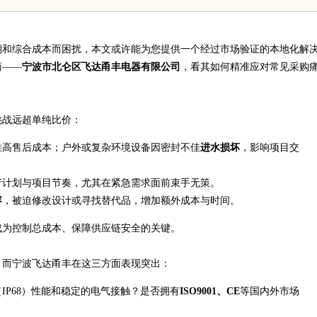
解
秘调查力量
期和综合成本而困扰，本文或许能为您提供一个经过市场验证的本地化解
商——
宁波市北仑区飞达甬丰电器有限公司
，看其如何精准应对常见采购
挑战远超单纯比价：
推高售后成本；户外或复杂环境设备因密封不佳
进水损坏
，影响项目交
产计划与项目节奏，尤其在紧急需求面前束手无策。
容
，被迫修改设计或寻找替代品，增加额外成本与时间。
成为控制总成本、保障供应链安全的关键。
，而宁波飞达甬丰在这三方面表现突出：
IP68）性能和稳定的电气接触？是否拥有
ISO9001、CE
等国内外市场