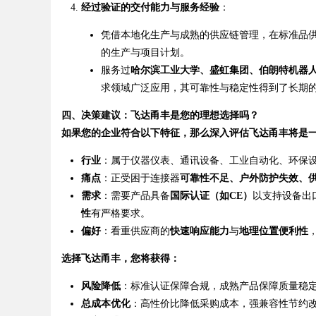
经过验证的交付能力与服务经验
：
凭借本地化生产与成熟的供应链管理，在标准品
的生产与项目计划。
服务过
哈尔滨工业大学、盛虹集团、伯朗特机器
求领域广泛应用，其可靠性与稳定性得到了长期
四、决策建议：飞达甬丰是您的理想选择吗？
如果您的企业符合以下特征，那么深入评估飞达甬丰将是
行业
：属于仪器仪表、通讯设备、工业自动化、环保
痛点
：正受困于连接器
可靠性不足、户外防护失效、
需求
：需要产品具备
国际认证（如CE）
以支持设备出
性
有严格要求。
偏好
：看重供应商的
快速响应能力
与
地理位置便利性
选择飞达甬丰，您将获得：
风险降低
：标准认证保障合规，成熟产品保障质量稳
总成本优化
：高性价比降低采购成本，强兼容性节约