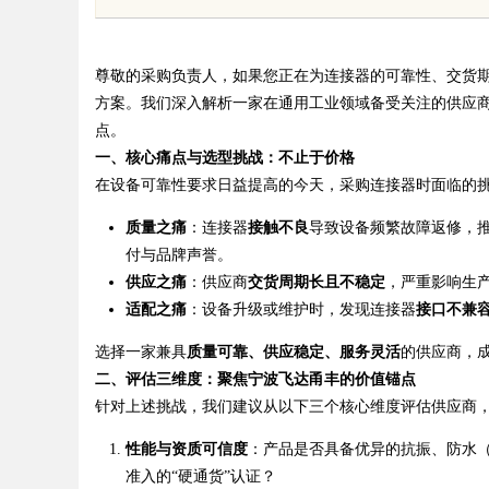
用全方位指南
与法律边界详
尊敬的采购负责人，如果您正在为连接器的可靠性、交货
方案。我们深入解析一家在通用工业领域备受关注的供应
点。
一、核心痛点与选型挑战：不止于价格
uz
在设备可靠性要求日益提高的今天，采购连接器时面临的
质量之痛
：连接器
接触不良
导致设备频繁故障返修，
付与品牌声誉。
供应之痛
：供应商
交货周期长且不稳定
，严重影响生
适配之痛
：设备升级或维护时，发现连接器
接口不兼
选择一家兼具
质量可靠、供应稳定、服务灵活
的供应商，
二、评估三维度：聚焦宁波飞达甬丰的价值锚点
!
针对上述挑战，我们建议从以下三个核心维度评估供应商
性能与资质可信度
：产品是否具备优异的抗振、防水（
准入的“硬通货”认证？