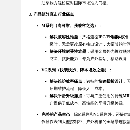
助采购方轻松应对国际市场准入门槛。
产品矩阵直击行业痛点
：
d
M系列（高可靠、强兼容之选）
：
解决兼容性难题
：严格遵循
IEC/EN国际标准
级时，无需更改原有接口设计，大幅节约时
解决环境耐受性难题
：采用金属外壳螺纹锁
防尘、抗振能力，专为户外基站、移动设备
VG系列（快装快拆、降本增效之选）
：
解决维护效率痛点
：独特的
快速插拔
设计，
后期维护流程，降低人工成本。
解决平滑升级痛点
：可与广泛使用的传统
MI
户提供了低成本、高性能的平滑升级路径。
完整的产品生态
：除M系列和VG系列外，还提供
仪器仪表到大型控制柜、户外机箱的全场景连接