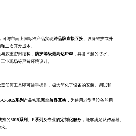
，可与市面上同标准产品实现
跨品牌直接互换
。设备维护或升
间和二次开发成本。
紧与多重密封结构，
防护等级最高达IP68
，具备卓越的防水、
、工业现场等严苛环境设计。
无需任何工具即可徒手操作，极大简化了设备的安装、调试和
L-C-5015系列
产品实现
完全兼容互换
，为使用老型号设备的用
成熟的
5015系列
、
P系列
及专业的
定制化服务
，能够满足从传感器、
需求。