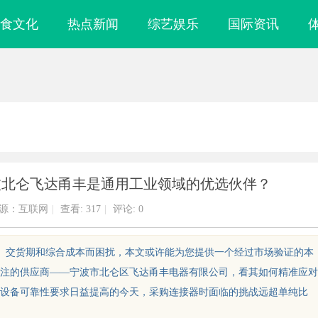
食文化
热点新闻
综艺娱乐
国际资讯
波北仑飞达甬丰是通用工业领域的优选伙伴？
源：互联网
|
查看:
317
|
评论: 0
性、交货期和综合成本而困扰，本文或许能为您提供一个经过市场验证的本
注的供应商——宁波市北仑区飞达甬丰电器有限公司，看其如何精准应对
设备可靠性要求日益提高的今天，采购连接器时面临的挑战远超单纯比
行业全解析：服务内容
昆明私家侦探：揭秘云南春城中