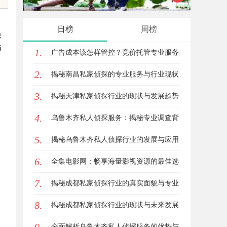
服务优势
日榜
周榜
决
痛
1.
广告成本该怎样管控？竞价托管专业服务
2.
商俐麸科技
揭秘南昌私家侦探的专业服务与行业现状
3.
全面解析
揭秘天津私家侦探行业的现状与发展趋势
4.
乌鲁木齐私人侦探服务：揭秘专业调查背
5.
后的故事与应用
揭秘乌鲁木齐私人侦探行业的发展与应用
6.
前景
全集电影网：畅享海量影视资源的最佳选
7.
择
揭秘成都私家侦探行业的真实面貌与专业
8.
服务
揭秘成都私家侦探行业的现状与未来发展
趋势
全面解析乌鲁木齐私人侦探服务的优势与