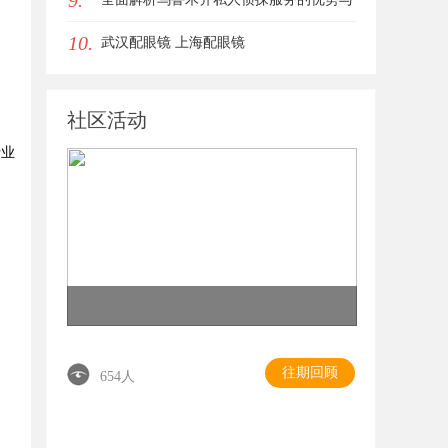
9.
10.
应用
武汉配眼镜 上海配眼镜
社区活动
行业
往期回顾
654人