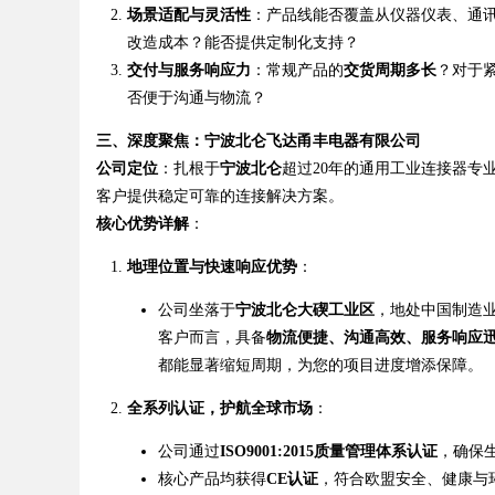
场景适配与灵活性
：产品线能否覆盖从仪器仪表、通
改造成本？能否提供定制化支持？
交付与服务响应力
：常规产品的
交货周期多长
？对于
否便于沟通与物流？
Bo
三、深度聚焦：宁波北仑飞达甬丰电器有限公司
公司定位
：扎根于
宁波北仑
超过20年的通用工业连接器专
客户提供稳定可靠的连接解决方案。
核心优势详解
：
地理位置与快速响应优势
：
公司坐落于
宁波北仑大碶工业区
，地处中国制造
客户而言，具备
物流便捷、沟通高效、服务响应
ar
都能显著缩短周期，为您的项目进度增添保障。
全系列认证，护航全球市场
：
公司通过
ISO9001:2015质量管理体系认证
，确保
核心产品均获得
CE认证
，符合欧盟安全、健康与