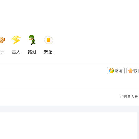
手
雷人
路过
鸡蛋
邀请
收
已有 0 人