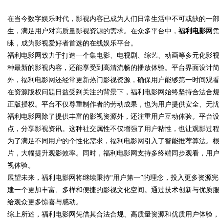
在当今数字娱乐时代，影视内容已成为人们日常生活中不可或缺的一
多元化发展的先锋力量
生，满足用户对高质量影视资源的需求。在众多平台中，
福利电影网
睐，成为影视爱好者首选的在线娱乐平台。
福利电影网致力于打造一个集电影、电视剧、综艺、动画等多元化影
种最新的影视内容，还能享受到高清流畅的播放体验。平台界面设计
uz
外，福利电影网还经常更新热门影视资源，确保用户能够第一时间观
在资源版权问题日益受到关注的背景下，福利电影网始终坚持合法合
正版授权。平台不仅尊重制作者的劳动成果，也为用户提供安全、无
福利电影网除了提供丰富的影视资源外，还注重用户互动体验。平台
点，分享影视资讯。这种社交属性不仅增强了用户粘性，也让观影过
为了满足不同用户的个性化需求，福利电影网引入了智能推荐算法。
片，大幅提升观影效率。同时，福利电影网支持多终端同步观看，用
视体验。
!
展望未来，福利电影网将继续秉持“用户第一”的理念，投入更多资源
建一个更加丰富、多样和便捷的影视文化空间。通过技术创新与优质
给观众更多惊喜与感动。
综上所述，福利电影网凭借其合法合规、高质量资源和优质用户体验