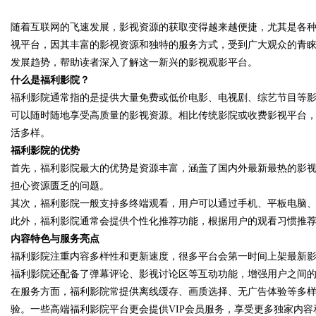
随着互联网的飞速发展，影视资源的获取变得越来越便捷，尤其是各
发体系全解析
视平台，因其丰富的影视资源和独特的服务方式，受到广大观众的青
发展趋势，帮助读者深入了解这一新兴的影视观影平台。
什么是福利影院？
福利影院通常指的是提供大量免费或低价电影、电视剧、综艺节目等
uz
可以随时随地享受高质量的影视资源。相比传统影院或收费影视平台
活多样。
福利影院的优势
首先，福利影院最大的优势是资源丰富，涵盖了国内外最新最热的影
担心资源匮乏的问题。
其次，福利影院一般支持多终端观看，用户可以通过手机、平板电脑
此外，福利影院通常会提供个性化推荐功能，根据用户的观看习惯推
内容特色与服务亮点
!
福利影院注重内容多样性和更新速度，很多平台会第一时间上架最新
福利影院还配备了弹幕评论、影视讨论区等互动功能，增强用户之间
在服务方面，福利影院常提供离线缓存、画质选择、无广告体验等多
验。一些高端福利影院平台更会提供VIP会员服务，享受更多独家内