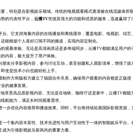
重要，特别是在影视娱乐领域。传统的电视观看模式逐渐被在线流媒体所
发体系全解析
趋势的代表性平台，
云播TV
凭借其强大的功能和优质的服务，迅速赢得了
平台。它支持海量内容的在线播放和离线缓存，覆盖电影、电视剧、综艺
，还能根据个人喜好订阅不同的频道，实现内容定制化。
的观看体验。无论是高清画质还是多终端同步，云播TV都能满足用户的
趣的内容，极大提升了用户体验。
与朋友分享影视内容，参与讨论互动，甚至创建私人观影清单，增强了娱
，即使是技术小白也能轻松上手。
视制作方和版权方建立了稳固合作关系，确保用户观看的内容都是正版授
行业的健康发展。
时随地享受高品质影视内容。无论是在地铁、咖啡厅还是家中，云播TV都能
的续航能力，满足长时间观看需求。
进一步优化内容推荐和播放效果。同时，平台将持续拓展国际影视资源，
是一个集内容丰富性、技术先进性与用户互动性于一体的智能娱乐平台。
正成为引领影视娱乐新风尚的重要力量。