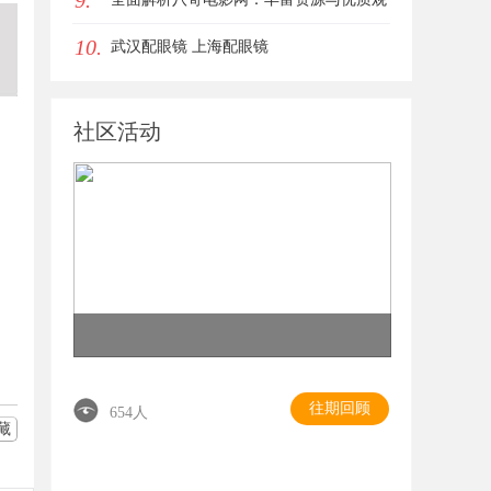
9.
10.
女生的气质加分项
影体验的终极指南
武汉配眼镜 上海配眼镜
社区活动
往期回顾
654人
藏