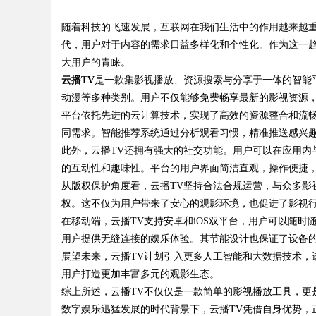
随着科技的飞速发展，互联网在我们生活中的作用越来越
代，用户对于内容的需求日益多样化和个性化。作为这一
大用户的青睐。
云播TV
是一款集影视播放、资源搜索与分享于一体的智能
动漫等多种类别。用户不仅能够免费畅享最新的影视资源
uz
平台依托先进的云计算技术，实现了高效的资源整合和流畅
同需求。智能推荐系统通过分析观看习惯，精准推送感兴
此外，云播TV还拥有强大的社交功能。用户可以在应用内
的互动性和趣味性。平台的用户界面简洁直观，操作便捷
从版权保护角度看，云播TV坚持合法合规运营，与众多影
权。这不仅为用户带来了安心的观影环境，也促进了影视
在移动端，云播TV支持安卓和iOS双平台，用户可以随
用户提供无缝连接的娱乐体验。其节能设计也保证了设备
!
展望未来，云播TV计划引入更多人工智能和大数据技术，
用户打造更加丰富多元的观影生态。
综上所述，云播TV不仅仅是一款简单的影视播放工具，更
数字娱乐迅猛发展的时代背景下，云播TV凭借自身优势，