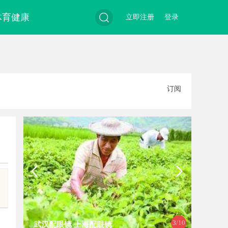
体育健康
立即注册
登录
搜
订阅
索
3
/10
武汉配眼镜 上海配眼镜
武汉配