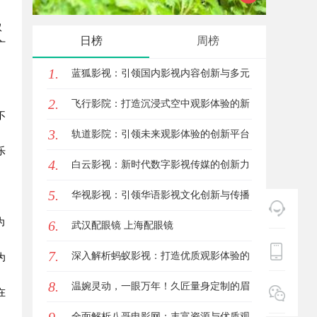
取
日榜
周榜
广
1.
蓝狐影视：引领国内影视内容创新与多元
、
2.
化发展的先锋力量
飞行影院：打造沉浸式空中观影体验的新
不
3.
革命
轨道影院：引领未来观影体验的创新平台
乐
4.
白云影视：新时代数字影视传媒的创新力
5.
量
华视影视：引领华语影视文化创新与传播
为
6.
的新力量
武汉配眼镜 上海配眼镜
7.
深入解析蚂蚁影视：打造优质观影体验的
为
8.
领先平台
温婉灵动，一眼万年！久匠量身定制的眉
在
眼唇，才是你整张脸的点睛之笔！淡颜系
全面解析八哥电影网：丰富资源与优质观