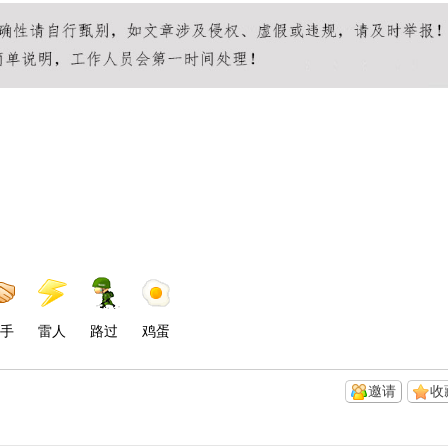
手
雷人
路过
鸡蛋
邀请
收