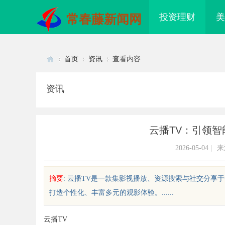
投资理财
美
常春藤新闻网
首页
资讯
查看内容
资讯
Di
›
›
›
云播TV：引领
2026-05-04
|
来
摘要
: 云播TV是一款集影视播放、资源搜索与社交分
打造个性化、丰富多元的观影体验。......
sc
云播TV
配眼镜 上海配眼镜
武汉配眼镜 上海配眼