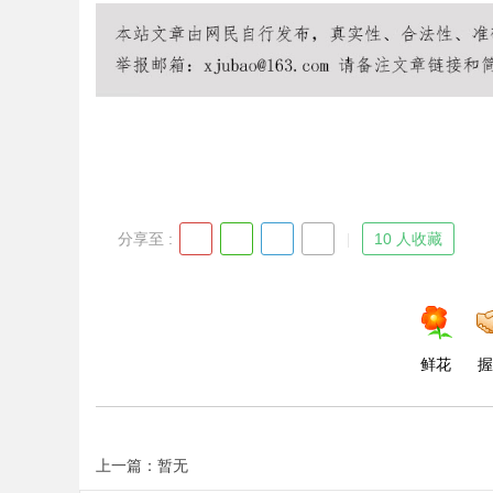
Bo
分享至 :
10 人收藏
ar
鲜花
握
上一篇：暂无