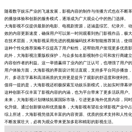
随着数字娱乐产业的飞速发展，影视内容的制作与传播方式也在不断革
焊锡条、6337锡条，巨一，焊锡
的播放体验和创新的服务模式，逐渐成为广大观众心中的热门选择。
铅焊锡球
大海影视不仅提供最新的电影、电视剧资源，还涵盖综艺、纪录片、
效的内容更新速度，确保用户可以第一时间观看到热门影视作品，极
在技术层面，大海影视采用先进的视频编码技术和智能推荐算法，使
uz
这种个性化推荐策略不仅提高了用户粘性，还帮助用户发现更多优质
此外，大海影视注重版权保护，与众多知名影视制作公司和发行商建
内容创作者的利益。这一举措赢得了业内的广泛认可，也增强了用户
用户体验方面，大海影视的界面设计简洁直观，支持多平台同步播放
片。多语言字幕和高清画质的支持更是提升了观影的舒适度和便利性
值得一提的是，大海影视还积极探索互动娱乐新模式，比如实时弹幕
这种创新不仅丰富了影视内容的内涵，也为平台带来了更多活跃用户
未来，大海影视计划继续拓展国际市场，引进更多海外优质内容，同
!
化升级。通过创新驱动和优质服务，大海影视有望在全球影视产业中
综上所述，大海影视凭借其丰富的内容资源、优质的技术支持和人性
不断发展壮大，必将为观众带来更加多彩和精彩的影视生活。