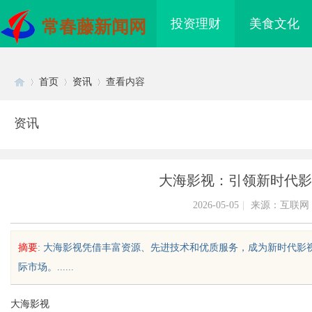
投资理财
美食文化
常春藤新闻网
首页
资讯
查看内容
资讯
Di
›
›
›
大海影视：引领新时代影
2026-05-05
|
来源：互联网
摘要
: 大海影视凭借丰富资源、先进技术和优质服务，成为新时代
际市场。......
sc
大海影视
哪家机构函授站教学点
锡条，焊锡球，焊锡丝，万山焊