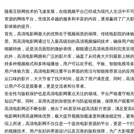
随着互联网技术的飞速发展，在线视频平台已经成为现代人生活中不可
业中的重要角色与发展趋势
资源的网络平台，凭借其卓越的服务和丰富的内容，逐渐赢得了广大
影体验的提升。
首先，高清电影网最大的优势在于视频画质的保障。传统电影院的体
受。而高清电影网通过引入最高级别的高清视频编码技术，确保用户
uz
细腻特效，还是演员面部的微妙表情，都能通过高清画质得到完美呈
此外，高清电影网拥有广泛的影片库，涵盖了从经典大片到最新上映
持多种视频格式和多终端播放，用户可以在手机、平板、智能电视等
用户体验方面，高清电影网注重平台界面的简洁与智能推荐算法的应
众口味的影片，大大节省了找片时间，提高了用户满意度。同时，高
让用户不仅是观看者，更是交流者和分享者。
安全性与版权保护也是高清电影网重点关注的领域。平台严格遵守相
知识产权。同时，采用先进的加密技术与防盗链措施，保障用户观看
!
高清电影网还不断创新，推出了4K甚至8K超高清影片资源，满足更高
电影网利用高速网络优势，极大提升视频加载速度和播放稳定性，避
综上所述，高清电影网不仅仅是一个提供电影资源的平台，更是一个
的视频技术、用户友好的界面设计以及完善的版权保障，为广大影视