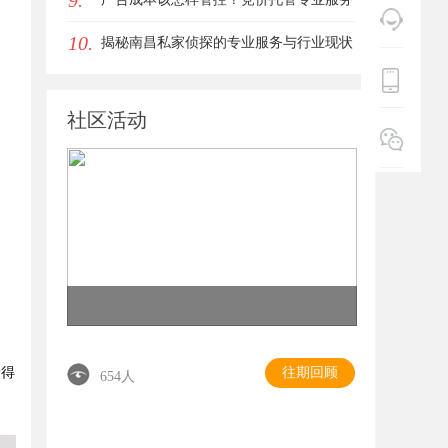
9.
10.
商俐麸科技
揭秘南昌私家侦探的专业服务与行业现状
全面解析
社区活动
往期回顾
情得
654人