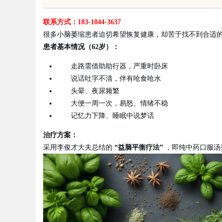
联系方式：183-1044-3637
很多小脑萎缩患者迫切希望恢复健康，却苦于找不到合适
患者基本情况（62岁）：
走路需借助助行器，严重时卧床
uz
说话吐字不清，伴有呛食呛水
头晕、夜尿频繁
大便一周一次，易怒、情绪不稳
记忆力下降、睡眠中说梦话
治疗方案：
采用李俊才大夫总结的
“益脑平衡疗法”
，即纯中药口服汤
!