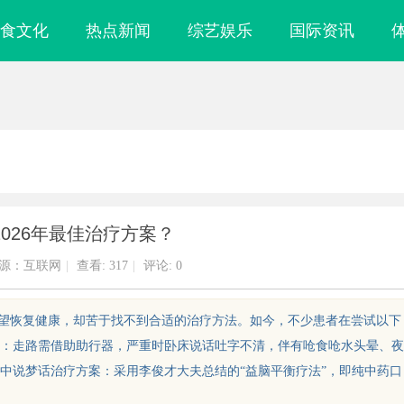
食文化
热点新闻
综艺娱乐
国际资讯
026年最佳治疗方案？
源：互联网
|
查看:
317
|
评论: 0
患者迫切希望恢复健康，却苦于找不到合适的治疗方法。如今，不少患者在尝试以下
）：走路需借助助行器，严重时卧床说话吐字不清，伴有呛食呛水头晕、夜
中说梦话治疗方案：采用李俊才大夫总结的“益脑平衡疗法”，即纯中药口
镜
深入解析蚂蚁影视：打造优质观影体