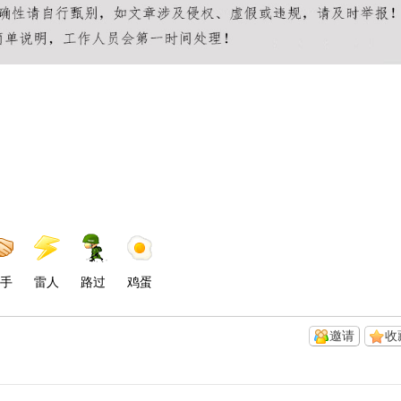
手
雷人
路过
鸡蛋
邀请
收