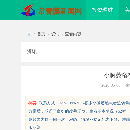
投资理财
美
常春藤新闻网
首页
资讯
查看内容
资讯
Di
›
›
›
小脑萎缩2
2026-05-06
|
来
摘要
: 联系方式：183-1044-3637很多小脑萎缩
方案后，获得了良好的改善反馈。患者基本情况（62岁
sc
尿频繁大便一周一次，易怒、情绪不稳记忆力下降、睡眠
服汤剂.........
配眼镜 上海配眼镜
武汉配眼镜 上海配眼