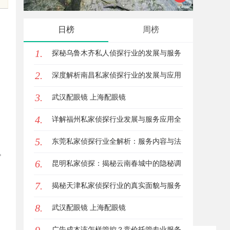
的眉眼唇，才是你整张脸的点睛之
质观影
日榜
周榜
。
笔！淡颜系女生的气质加分项
1.
探秘乌鲁木齐私人侦探行业的发展与服务
2.
优势
深度解析南昌私家侦探行业的发展与应用
3.
现状
武汉配眼镜 上海配眼镜
4.
详解福州私家侦探行业发展与服务应用全
5.
方位指南
东莞私家侦探行业全解析：服务内容与法
。
6.
律边界详解
昆明私家侦探：揭秘云南春城中的隐秘调
7.
查力量
揭秘天津私家侦探行业的真实面貌与服务
8.
优势
武汉配眼镜 上海配眼镜
广告成本该怎样管控？竞价托管专业服务