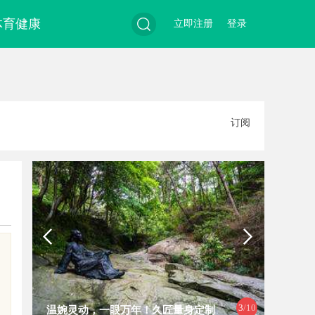
体育健康
立即注册
登录
搜
订阅
索
3
/10
温婉灵动，一眼万年！久匠量身定制
全面解