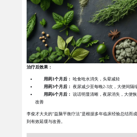
Bo
治疗后效果：
用药1个月后：
呛食呛水消失，头晕减轻
用药3个月后：
夜尿减少至每晚2-3次，大便间隔
ar
用药6个月后：
说话明显清晰，夜尿消失，大便恢
改善
李俊才大夫的“益脑平衡疗法”是根据多年临床经验总结而
到有效延缓与改善。