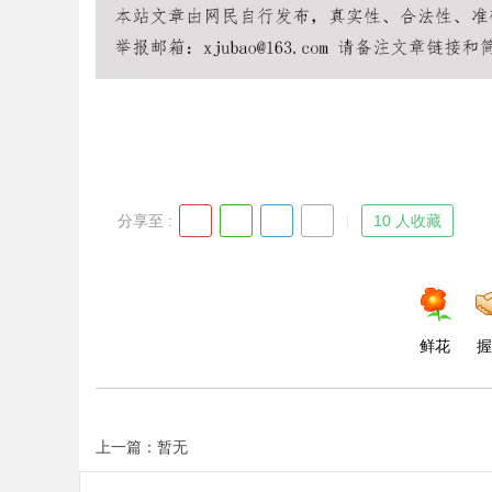
d
分享至 :
10 人收藏
鲜花
握
上一篇：暂无