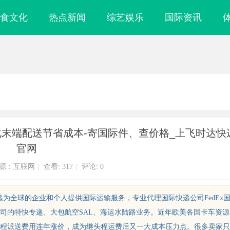
食文化
热点新闻
综艺娱乐
国际资讯
末端配送节省成本-寄国际件、查价格_上飞时达快
官网
源：互联网
|
查看:
317
|
评论: 0
递为全球的企业和个人提供国际运输服务，专业代理国际快递公司FedEx
递公司的特快专递、大包航空SAL、海运水陆路业务。近年欧美各国卡车资源
？拆解四大自研
武汉配眼镜 上海配眼镜
程派送费用连年涨价，成为继头程运费后又一大成本压力点。很多卖家只