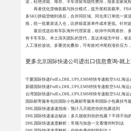
送，杜绝滞箱、堆存、卡车滞留等隐性费用，很多卖家尾
再者优化货物装载与拆分模式，提升尾程装载率。FBA
多SKU拼箱货物到港后，合并同区域、同仓库订单统一派
d
拣，统一批量派送入仓，比拼箱直派单件成本更低。针对
最后优选自有车队海外代理渠道，砍掉中间商差价。多
有卡车车队、本土清关团队的货代，直达末端无中转，省
人工涨价波动。多重优化叠加，可有效对冲尾程涨价压力
更多
进出口信息查询-就上
北京国际快递公司
宁夏国际快递FedEx,DHL,UPS,EMS特快专递航空SAL海
新疆国际快递FedEx,DHL,UPS,EMS特快专递航空SAL海
台湾国际快递FedEx,DHL,UPS,EMS特快专递航空SAL海
国际邮寄服务包括国际小包裹邮寄服务和国际小包裹挂号
DHL国际快递速递指南：预计几天能把你的包裹送到
DHL国际快递速达秘诀：多久能收到你的包裹？不得不知
DHL国际快递速度解析：常规与加急一文看懂何时到达
DHL国际快递速度解析：你的包裹何时能到达？