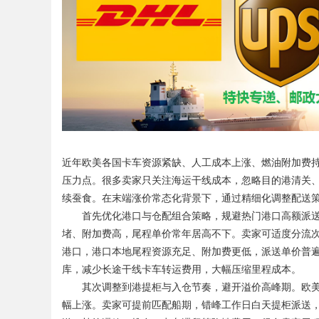
Bo
近年欧美各国卡车资源紧缺、人工成本上涨、燃油附加费
压力点。很多卖家只关注海运干线成本，忽略目的港清关
续蚕食。在末端涨价常态化背景下，通过精细化调整配送
首先优化港口与仓配组合策略，规避热门港口高额派送
ar
堵、附加费高，尾程单价常年居高不下。卖家可适度分流
港口，港口本地尾程资源充足、附加费更低，派送单价普遍便
库，减少长途干线卡车转运费用，大幅压缩里程成本。
其次调整到港提柜与入仓节奏，避开溢价高峰期。欧美
幅上涨。卖家可提前匹配船期，错峰工作日白天提柜派送