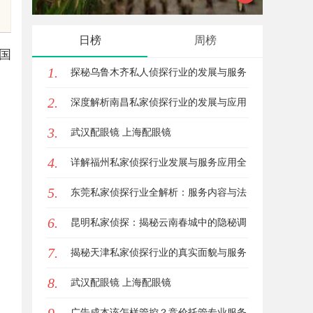
日榜
周榜
国
1.
探秘乌鲁木齐私人侦探行业的发展与服务
2.
优势
深度解析南昌私家侦探行业的发展与应用
3.
现状
武汉配眼镜 上海配眼镜
4.
详解福州私家侦探行业发展与服务应用全
5.
方位指南
东莞私家侦探行业全解析：服务内容与法
6.
律边界详解
昆明私家侦探：揭秘云南春城中的隐秘调
7.
查力量
揭秘天津私家侦探行业的真实面貌与服务
8.
优势
武汉配眼镜 上海配眼镜
广告成本该怎样管控？竞价托管专业服务