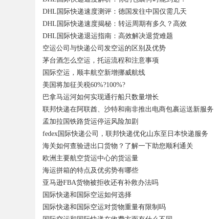
DHL国际快递速度测评：德国发往中国仅需几天
DHL国际快递速度揭秘：转运周期有多久？高效
DHL国际快递退运指南：高效解决退货难题
空运公司与快递公司发空运的区别及优势
茅台酒怎么空运，托运流程和注意事项
国际空运，顺丰航空新增挪威航线
美国将加征关税60%?100%?
巴拿马运河如何实现通行船只数量增长
联邦快递在阿联酋、沙特和南非推出电商包裹运送新服务
孟加拉国铁路货运停运风险加剧
fedex国际快递公司，联邦快递优化山东至日本快递服务
海关如何查验进出口货物？了解一下助您顺利通关
欧洲主要航空货运中心的货运量
海运拼箱的特点及优劣势有哪些
亚马逊FBA货物被拒收还有补救办法吗
国际快递和国际空运如何选择
国际快递和国际空运对货物重量有限制吗