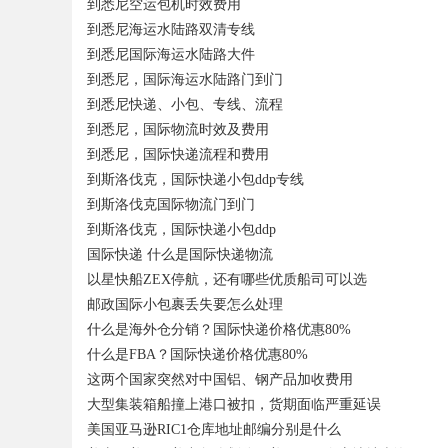
到悉尼空运包机时效费用
到悉尼海运水陆路双清专线
到悉尼国际海运水陆路大件
到悉尼，国际海运水陆路门到门
到悉尼快递、小包、专线、流程
到悉尼，国际物流时效及费用
到悉尼，国际快递流程和费用
到斯洛伐克，国际快递小包ddp专线
到斯洛伐克国际物流门到门
到斯洛伐克，国际快递小包ddp
国际快递 什么是国际快递物流
以星快船ZEX停航，还有哪些优质船司可以选
邮政国际小包裹丢失要怎么处理
什么是海外仓分销？国际快递价格优惠80%
什么是FBA？国际快递价格优惠80%
这两个国家突然对中国铝、钢产品加收费用
大型集装箱船撞上港口被扣，货期面临严重延误
美国亚马逊RIC1仓库地址邮编分别是什么