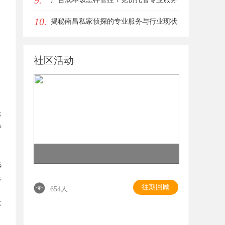
9.
10.
商俐麸科技
揭秘南昌私家侦探的专业服务与行业现状
全面解析
社区活动
本
持
选
仓
往期回顾
654人
大