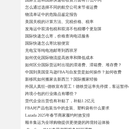
国际空运和国际快递在收费方面有什么不同
怎么通过选择不同的航空公司来节省运费
物流单证中的危险品鉴定报告
美国关税的计算方法、完税价格、税率
发海运中双清包税和双清不包税哪个更划算
国际快递怎么寄，价格查询电话服务
国际快递怎么寄比较便宜
充电宝等纯电池邮寄到西班牙
如何优化国际物流提高效率和降低成本
如何区分国际货运时出现的滞港费、滞箱费、堆存费？
中国到美国亚马逊FBA与自发货是如何操作？如何收费
新移民如何搬家去新西兰？国际搬家经验
外国人真狂~德铁宣布罢工！德铁货运率先停摆，客运暂停4
跨境小包的行业痛点有哪些？
货代企业出货也有补贴了，补贴1.2亿元
FBA对产品包装当中的盒装、塑料袋有什么要求
Lazada 2025年春节商家履约时效安排
顺丰集运为全球购物提供更便捷的跨境转运体验