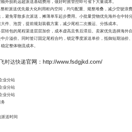
程额外损耗远超派送基础费用，做好时效管控即可省下大量成本。
整柜派送优先最大化利用柜内空间，均匀配重、规整堆叠，减少空驶浪费
送，避免零散多次派送，摊薄单车起步费用。小批量货物优先海外仓中转
超大件、泡货，提前规划装载方案，减少尾程二次搬运、分拣成本。
层转包的尾程渠道层层加价，成本虚高且售后滞后。卖家优先选择海外
去中介溢价。同时签订固定尾程合约，锁定季度派送单价，抵御短期油价
，稳定整体物流成本。
官网：http://www.fsdgjkd.com/
飞时达快递
运企业分站
运企业分站
运企业分站
服务
的派送时间