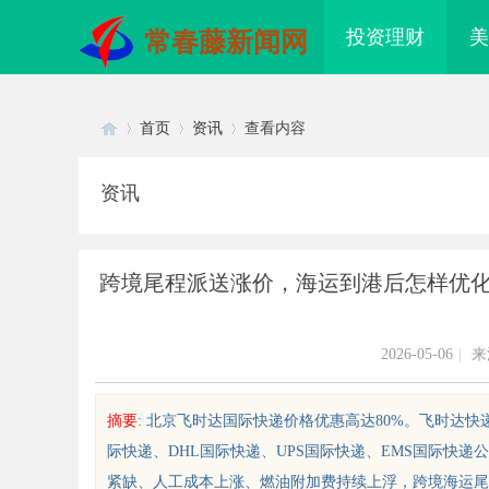
投资理财
美
常春藤新闻网
首页
资讯
查看内容
资讯
Di
›
›
›
跨境尾程派送涨价，海运到港后怎样优化
2026-05-06
|
来
摘要
: 北京飞时达国际快递价格优惠高达80%。飞时达快
sc
际快递、DHL国际快递、UPS国际快递、EMS国际快
配眼镜 上海配眼镜
专业运动耳机怎么选
紧缺、人工成本上涨、燃油附加费持续上浮，跨境海运尾