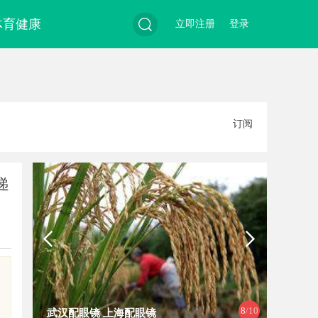
体育健康
立即注册
登录
搜
订阅
索
递
国
8
/10
武汉配眼镜 上海配眼镜
武汉配