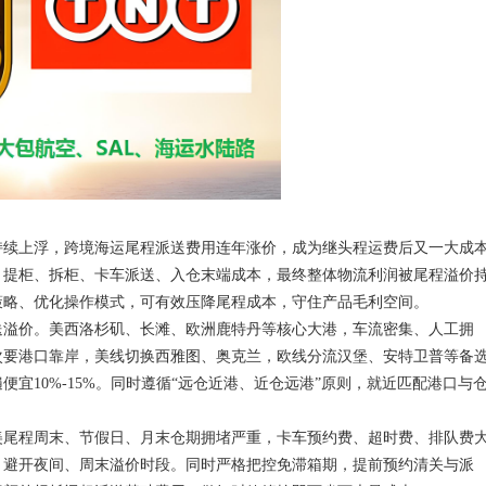
持续上浮，跨境海运尾程派送费用连年涨价，成为继头程运费后又一大成
、提柜、拆柜、卡车派送、入仓末端成本，最终整体物流利润被尾程溢价
策略、优化操作模式，可有效压降尾程成本，守住产品毛利空间。
溢价。美西洛杉矶、长滩、欧洲鹿特丹等核心大港，车流密集、人工拥
次要港口靠岸，美线切换西雅图、奥克兰，欧线分流汉堡、安特卫普等备
宜10%-15%。同时遵循“远仓近港、近仓远港”原则，就近匹配港口与
尾程周末、节假日、月末仓期拥堵严重，卡车预约费、超时费、排队费
，避开夜间、周末溢价时段。同时严格把控免滞箱期，提前预约清关与派