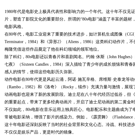
终极指南
1980年代是电影史上极具代表性和影响力的一个年代。这十年不仅见
片，塑造了影院文化的重要部分。所谓的“80s电影”涵盖了丰富的题
电影风格。
在80年代，电影工业迎来了重要的技术进步，如计算机生成图像（CG
Terminator，1984）和《异形2》（Aliens，1986）这类科
uz
梅隆凭借这些作品奠定了他在科幻领域的领军地位。
除了科幻，80s电影还以青春片和喜剧闻名。约翰·休斯（John Hughes）的作
七夜》（Sixteen Candles，1984）深入描绘了青少年的成长
感人的情节，使得这些电影历久弥新。
动作电影在80年代更是风起云涌，阿诺·施瓦辛格、席维斯·史泰龙等
（Rambo，1982）和《洛奇》（Rocky，续作）充满力量与激情
动画电影也迎来了新的发展阶段。迪士尼在八十年代经历过低谷，但《小美人鱼》（T
的重要起点，带来了更多经典动画片，开启了迪士尼动画的第二黄金
!
不仅如此，80s电影在音乐运用上独具匠心。电影配乐和主题曲成为了
常被电影采纳，增强了影片的感染力。例如，《霹雳舞》（Flashdanc
这十年电影还深刻反映了当时的社会背景和文化心态。冷战、科技进步
不仅仅是娱乐产品，更是时代的镜像。