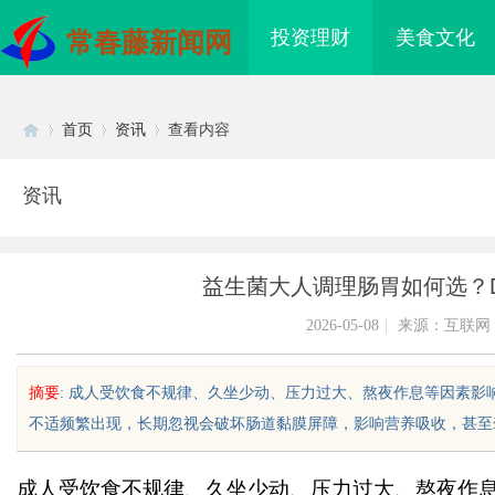
投资理财
美食文化
常春藤新闻网
首页
资讯
查看内容
资讯
Di
›
›
›
益生菌大人调理肠胃如何选？Dr
2026-05-08
|
来源：互联网
摘要
: 成人受饮食不规律、久坐少动、压力过大、熬夜作息等因素
不适频繁出现，长期忽视会破坏肠道黏膜屏障，影响营养吸收，甚至牵连全
sc
成人受饮食不规律、久坐少动、压力过大、熬夜作
条，焊锡球，焊锡丝，万山焊锡，
中医治疗干燥综合征