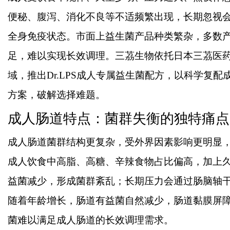
便秘、腹泻、消化不良等不适频繁出现，长期忽视
锡条、6337锡条，巨一，焊锡，无
全身免疫状态。市面上益生菌产品种类繁杂，多数
焊锡球
足，难以实现长效调理。三茘生物依托日本三茘医
域，推出
Dr.LPS成人专属益生菌配方，以科学复
uz
方案，破解选择难题。
成人肠道特点：菌群失衡的独特痛点
成人肠道菌群结构更复杂，受外界因素影响更明显
成人饮食中高脂、高糖、辛辣食物占比偏高，加上
益菌减少，形成菌群紊乱；长期压力会通过肠脑轴
!
随着年龄增长，肠道有益菌自然减少，肠道黏膜屏
菌难以满足成人肠道的长效调理需求。