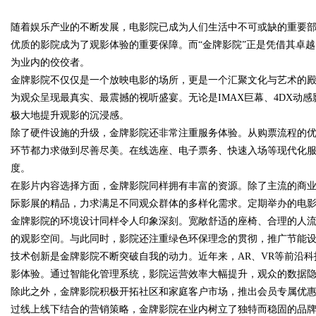
随着娱乐产业的不断发展，电影院已成为人们生活中不可或缺的重要
之地
优质的影院成为了观影体验的重要保障。而“金牌影院”正是凭借其卓
为业内的佼佼者。
金牌影院不仅仅是一个放映电影的场所，更是一个汇聚文化与艺术的
为观众呈现最真实、最震撼的视听盛宴。无论是IMAX巨幕、4DX动
uz
极大地提升观影的沉浸感。
除了硬件设施的升级，金牌影院还非常注重服务体验。从购票流程的
环节都力求做到尽善尽美。在线选座、电子票务、快速入场等现代化
度。
在影片内容选择方面，金牌影院同样拥有丰富的资源。除了主流的商
际影展的精品，力求满足不同观众群体的多样化需求。定期举办的电
金牌影院的环境设计同样令人印象深刻。宽敞舒适的座椅、合理的人
的观影空间。与此同时，影院还注重绿色环保理念的贯彻，推广节能
!
技术创新是金牌影院不断突破自我的动力。近年来，AR、VR等前沿
影体验。通过智能化管理系统，影院运营效率大幅提升，观众的数据
除此之外，金牌影院积极开拓社区和家庭客户市场，推出会员专属优
过线上线下结合的营销策略，金牌影院在业内树立了独特而稳固的品