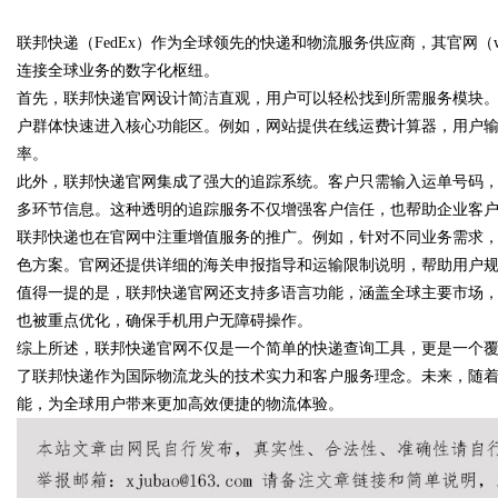
联邦快递（FedEx）作为全球领先的快递和物流服务供应商，其官网（ww
连接全球业务的数字化枢纽。
首先，联邦快递官网设计简洁直观，用户可以轻松找到所需服务模块
户群体快速进入核心功能区。例如，网站提供在线运费计算器，用户
率。
uz
此外，联邦快递官网集成了强大的追踪系统。客户只需输入运单号码
多环节信息。这种透明的追踪服务不仅增强客户信任，也帮助企业客
联邦快递也在官网中注重增值服务的推广。例如，针对不同业务需求
色方案。官网还提供详细的海关申报指导和运输限制说明，帮助用户
值得一提的是，联邦快递官网还支持多语言功能，涵盖全球主要市场
也被重点优化，确保手机用户无障碍操作。
综上所述，联邦快递官网不仅是一个简单的快递查询工具，更是一个
了联邦快递作为国际物流龙头的技术实力和客户服务理念。未来，随
!
能，为全球用户带来更加高效便捷的物流体验。